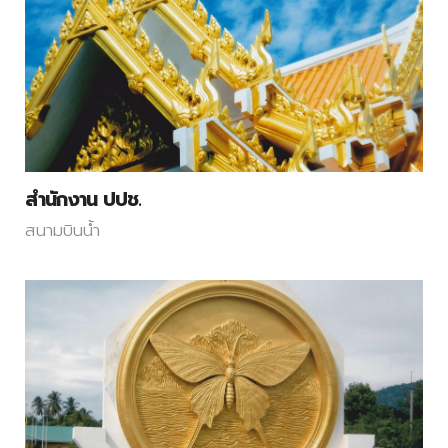
สำนักงาน ปปช.
สนามบินน้ำ