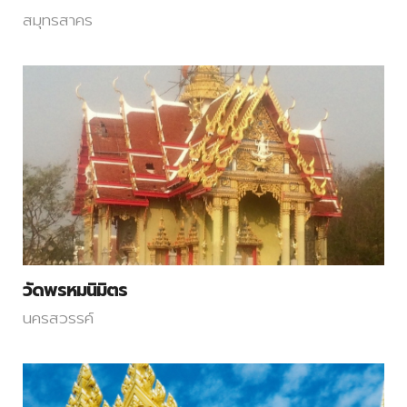
สมุทรสาคร
วัดพรหมนิมิตร
นครสวรรค์