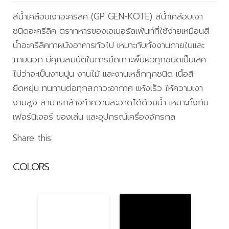
สีน้ำเคลือบเงาอะคริลิค (GP GEN-KOTE) สีน้ำเคลือบเงา
ชนิดอะครีลิค ตราทหารของเจเนอรัลเพ้นท์ที่ใช้ง่ายเหมือนสี
น้ำอะครีลิคทาผนังอาคารทัวไป เหมาะกับทั้งงานภายในและ
ภายนอก มีคุณสมบัติในการยึดเกาะพื้นผิวทุกชนิดเป็นเลิศ
ไม่ว่าจะเป็นงานปูน งานไม้ และงานเหล็กทุกชนิด เนื้อสี
ยืดหยุ่น ทนทานต่อทุกสภาวะอากาศ แห้งเร็ว ให้ความเงา
งามสูง สามารถล้างทำความสะอาดได้ด้วยน้ำ เหมาะทั้งกับ
เฟอร์นิเจอร์ ของเล่น และอุปกรณ์เครื่องจักรกล
Share this:
COLORS