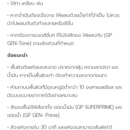
• ใช้ทา เคลือบ พ่น
• หากจำเป้นต้องเจือจาง ให้ผสมด้วยน้ำเท่าที่จำเป็น ไม่ควร
นำไปผสมกับตัวทำละลายหรือสีอื่น
• หากต้องการเฉดสีอื่นๆ ที่ไม่ใช่สีทอง ให้ผสมกับ (GP
GEN-Tone) ตามสัดส่วนที่กำหนด
ข้อแนะนำ
• พื้นผิวต้งแห้งและสะอาด ปราศจากฝุ่น คราบสกปรก และ
น้ำมัน หากเป็นพื้นผิวเก่า ต้องทำความสะอาดก่อนทา
• ห้ามทาบนพื้นผิวที่มีอุณหภูมิต่ำกว่า 10 องศาเซลเซียส และ
มีระบบระบายอากาศได้อย่างเหมาะสม
• สีรองพื้นมีให้เลือกทั้ง ชนิดน้ำมัน (GP SUPERPRIME) และ
ชนิดน้ำ (GP GEN- Prime)
• สีจะแห้งภายใน 30 นาที และแห้งจนสามารถสัมผัสได้