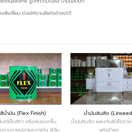
้นแฟลกซ์ รู้จักทั่วไปในชื่อ น้ำมันฮับบัก
ีเปลี่ยน ช่วยให้งานสีแห้งช้าลงได้
สีน้ำมัน (Flex Finish)
น้ำมันลินสีด (Linseed
มันใช้เป็นสีทา หรือพ่นรองพื้น
น้ำมันลินสีด ผสมกับสีเพื่อช่วย
กับงานภายนอกและภายใน ฟิล์ม
แห้งช้าลง