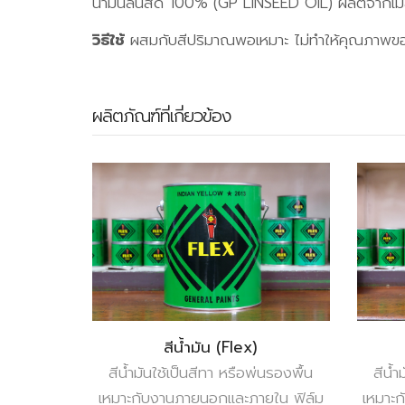
น้ำมันลินสีด 100% (GP LINSEED OIL) ผลิตจากเมล็ดต
วิธีใช้
ผสมกับสีปริมาณพอเหมาะ ไม่ทำให้คุณภาพของส
ผลิตภัณฑ์ที่เกี่ยวข้อง
สีน้ำมัน (Flex)
สีน้ำมันใช้เป็นสีทา หรือพ่นรองพื้น
สีน้ำ
เหมาะกับงานภายนอกและภายใน ฟิล์ม
เหมาะ