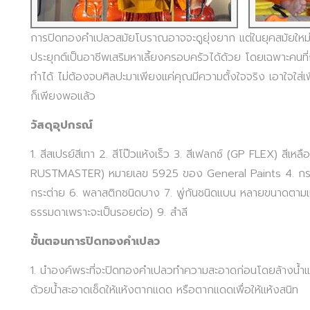
การปิดทองคำเปลวสมัยโบราณอาจจะดูยุ่งยาก แต่ในยุคสมัยให
ประยุกต์เป็นอาชีพเสริมหาเลี้ยงครอบครัวได้ด้วย โดยเฉพาะคนที่
ทำได้ ไม่ต้องจบศิลปะมาเพียงแค่คุณมีความตั้งใจจริง เอาใจใส่
ก็เพียงพอแล้ว
วัสดุอุปกรณ์
1. สีสเปรย์สีเทา 2. สีโป๊วแห้งเร็ว 3. สีเฟลกซ์ (GP FLEX) สี
RUSTMASTER) หมายเลข 5925 ของ General Paints 4. กระด
กระต่าย 6. พลาสติกชนิดบาง 7. พู่กันชนิดแบน หลายขนาดตามเน
ธรรมดาเพราะจะเป็นรอยต่อ) 9. สำลี
ขั้นตอนการปิดทองคำเปลว
1. นำองค์พระที่จะปิดทองคำเปลวทำความสะอาดก่อนโดยล้างน้ำแล้ว
ด้วยน้ำสะอาดเช็ดให้แห้งตากแดด หรือตากแดดเพื่อให้แห้งสนิท