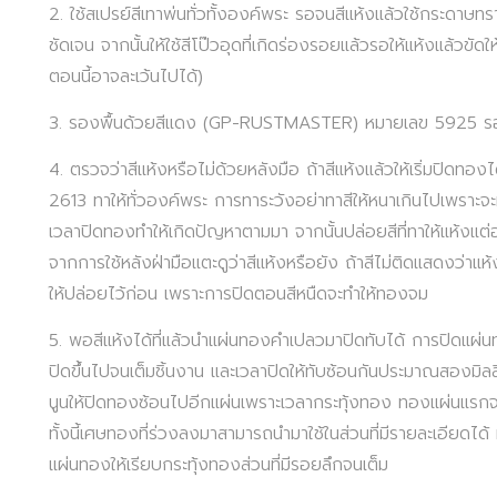
2. ใช้สเปรย์สีเทาพ่นทั่วทั้งองค์พระ รอจนสีแห้งแล้วใช้กระดาษท
ชัดเจน จากนั้นให้ใช้สีโป๊วอุดที่เกิดร่องรอยแล้วรอให้แห้งแล้วขัด
ตอนนี้อาจละเว้นไปได้)
3. รองพื้นด้วยสีแดง (GP-RUSTMASTER) หมายเลข 5925 รองพ
4. ตรวจว่าสีแห้งหรือไม่ด้วยหลังมือ ถ้าสีแห้งแล้วให้เริ่มปิดท
2613 ทาให้ทั่วองค์พระ การทาระวังอย่าทาสีให้หนาเกินไปเพราะจะทำใ
เวลาปิดทองทำให้เกิดปัญหาตามมา จากนั้นปล่อยสีที่ทาให้แห้งแต
จากการใช้หลังฝ่ามือแตะดูว่าสีแห้งหรือยัง ถ้าสีไม่ติดแสดงว่าแ
ให้ปล่อยไว้ก่อน เพราะการปิดตอนสีหนืดจะทำให้ทองจม
5. พอสีแห้งได้ที่แล้วนำแผ่นทองคำเปลวมาปิดทับได้ การปิดแผ่นท
ปิดขึ้นไปจนเต็มชิ้นงาน และเวลาปิดให้ทับซ้อนกันประมาณสองมิลลิเ
นูนให้ปิดทองซ้อนไปอีกแผ่นเพราะเวลากระทุ้งทอง ทองแผ่นแ
ทั้งนี้เศษทองที่ร่วงลงมาสามารถนำมาใช้ในส่วนที่มีรายละเอียดได
แผ่นทองให้เรียบกระทุ้งทองส่วนที่มีรอยลึกจนเต็ม