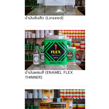
น้ำมันลินสีด (Linseed)
น้ำมันผสมสี (ENAMEL FLEX
THINNER)