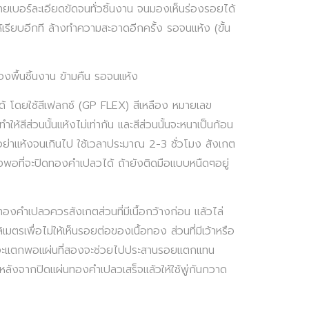
รายเบอร์ละเอียดขัดจนทั่วชิ้นงาน จนมองเห็นร่องรอยได้
ให้เรียบอีกที ล้างทำความสะอาดอีกครั้ง รอจนแห้ง (ขั้น
ื้นชิ้นงาน ข้ามคืน รอจนแห้ง
องได้ โดยใช้สีเฟลกซ์ (GP FLEX) สีเหลือง หมายเลข
ห้สีส่วนนั้นแห้งไม่เท่ากัน และสีส่วนนั้นจะหนาเป็นก้อน
่อย่าแห้งจนเกินไป ใช้เวลาประมาณ 2-3 ชั่วโมง สังเกต
ห้งพอที่จะปิดทองคำเปลวได้ ถ้ายังติดมือแบบหนืดๆอยู่
องคำเปลวควรสังเกตส่วนที่มีเนื้อกว้างก่อน แล้วไล่
มตรเพื่อไม่ให้เห็นรอยต่อของเนื้อทอง ส่วนที่มีเว้าหรือ
รกจะแตกพอแผ่นที่สองจะช่วยไปประสานรอยแตกแทน
้ หลังจากปิดแผ่นทองคำเปลวเสร็จแล้วให้ใช้พู่กันกวาด