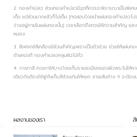
2. ทองคำเปลว ส่วนทองคำเปลวมีจุดที่ควรจะพิจารณาเป็นพิเศษคือ 
เต็ม แต่ส่วนมากแล้วก็ไม่เต็ม (ทดสอบโดยนำแผ่นทองคำเปลวไปส่อ
ว่างอยู่ภายในแผ่นทองนั้น) เวลาเลือกจึงควรให้ความสำคัญ และก
หมอง
3. สีเฟลกซ์สีเหลืองมีส่วนสำคัญเพราะเป็นตัวช่วย ช่วยให้แผ่นทอ
ตำแหน่งที่ ทองคำเปลวคลุมผิวไม่ทั่ว
4. การทาสี ควรทาให้บางโดยเก็บรายละเอียดของผิวพระไม่ให้หา
เดียวกันต้องใช้พู่กันเก็บสีส่วนเกินให้หมด ลายเส้นต่าง ๆ จะต้อง
ผลงานของเรา
ส